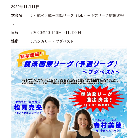
2020年11月11日
大会名
：＜競泳＞競泳国際リーグ（ISL）～予選リーグ結果速報
～
日程
：2020年10月16日～11月22日
場所
：ハンガリー・ブダペスト