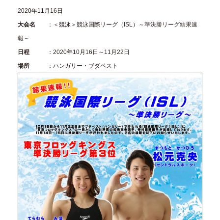
2020年11月16日
大会名
：＜競泳＞競泳国際リーグ（ISL）～準決勝リーグ結果速
報～
日程
：2020年10月16日～11月22日
場所
：ハンガリー・ブダペスト