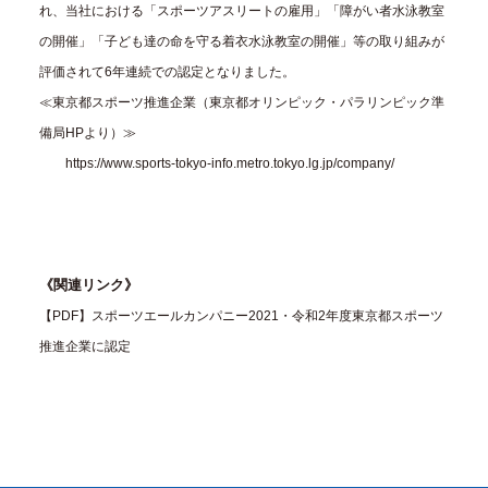
れ、当社における「スポーツアスリートの雇用」「障がい者水泳教室
の開催」「子ども達の命を守る着衣水泳教室の開催」等の取り組みが
評価されて6年連続での認定となりました。
≪東京都スポーツ推進企業（東京都オリンピック・パラリンピック準
備局HPより）≫
https://www.sports-tokyo-info.metro.tokyo.lg.jp/company/
《関連リンク》
【PDF】スポーツエールカンパニー2021・令和2年度東京都スポーツ
推進企業に認定