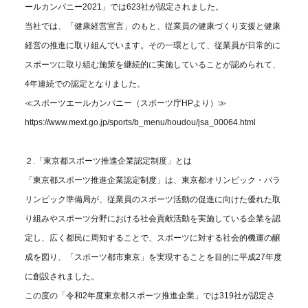
ールカンパニー2021」では623社が認定されました。
当社では、「健康経営宣言」のもと、従業員の健康づくり支援と健康
経営の推進に取り組んでいます。その一環として、従業員が日常的に
スポーツに取り組む施策を継続的に実施していることが認められて、
4年連続での認定となりました。
≪スポーツエールカンパニー（スポーツ庁HPより）≫
https://www.mext.go.jp/sports/b_menu/houdou/jsa_00064.html
２.「東京都スポーツ推進企業認定制度」とは
「東京都スポーツ推進企業認定制度」は、東京都オリンピック・パラ
リンピック準備局が、従業員のスポーツ活動の促進に向けた優れた取
り組みやスポーツ分野における社会貢献活動を実施している企業を認
定し、広く都民に周知することで、スポーツに対する社会的機運の醸
成を図り、「スポーツ都市東京」を実現することを目的に平成27年度
に創設されました。
この度の「令和2年度東京都スポーツ推進企業」では319社が認定さ