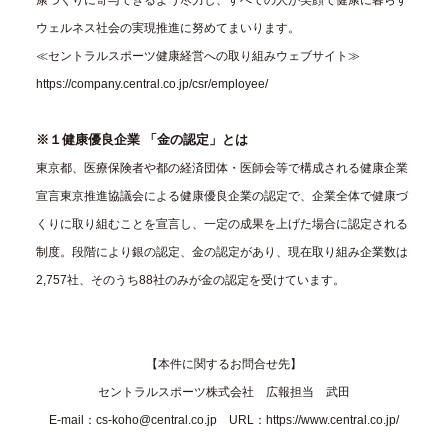
ウェルネス社会の実現推進に努めてまいります。
≪セントラルスポーツ健康経営への取り組みウェブサイト≫
https://company.central.co.jp/csr/employee/
※１健康優良企業 「金の認定」とは
東京都、医療保険者や都の経済団体・医師会等で構成される健康企業
宣言東京推進協議会による健康優良企業の認定で、企業全体で健康づ
くりに取り組むことを宣言し、一定の成果を上げた場合に認定される
制度。段階により銀の認定、金の認定があり、現在取り組み企業数は
2,757社、そのうち88社のみが金の認定を受けています。
【本件に関するお問合せ先】
セントラルスポーツ株式会社 広報担当 武田
E-mail：
cs-koho@central.co.jp
URL：https://www.central.co.jp/