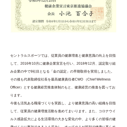
セントラルスポーツでは、従業員の健康増進と健康意識の向上を目指
して、2016年10月に健康企業宣言を行い、2018年12月、認定取り組
み企業の中で9社目となる「金の認定」の早期取得を実現しました。
その後も代表取締役社長を最高健康責任者CWO （Chief Wellness
Officer）とする健康経営推進体制のもと、健康経営の推進を図ってお
ります。
今後も活気ある職場づくりを実践し、より健康意識の高い組織を目指
して、従業員の健康増進活動を進めてまいります。また、コロナウイ
ルス感染拡大による生活環境の大きな変化の中、より多くの皆様の健
康づくりに寄与できるよう尽力し、すべての人が笑顔で健康に暮らす