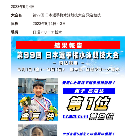
2023年9月4日
大会名
：第99回 日本選手権水泳競技大会 飛込競技
日程
：2023年9月1日～3日
場所
：日環アリーナ栃木