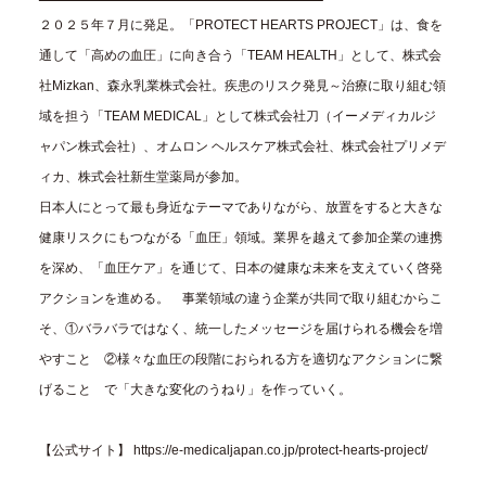
２０２５年７月に発足。「PROTECT HEARTS PROJECT」は、食を
通して「高めの血圧」に向き合う「TEAM HEALTH」として、株式会
社Mizkan、森永乳業株式会社。疾患のリスク発見～治療に取り組む領
域を担う「TEAM MEDICAL」として株式会社刀（イーメディカルジ
ャパン株式会社）、オムロン ヘルスケア株式会社、株式会社プリメデ
ィカ、株式会社新生堂薬局が参加。
日本人にとって最も身近なテーマでありながら、放置をすると大きな
健康リスクにもつながる「血圧」領域。業界を越えて参加企業の連携
を深め、「血圧ケア」を通じて、日本の健康な未来を支えていく啓発
アクションを進める。 事業領域の違う企業が共同で取り組むからこ
そ、①バラバラではなく、統一したメッセージを届けられる機会を増
やすこと ②様々な血圧の段階におられる方を適切なアクションに繋
げること で「大きな変化のうねり」を作っていく。
【公式サイト】
https://e-medicaljapan.co.jp/protect-hearts-project/