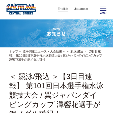
English
Japanese
トップ
>
選手関連ニュース・大会結果
>
＜ 競泳/飛込 ＞【3日目速
報】 第101回日本選手権水泳競技大会 / 翼ジャパンダイビングカップ
澤響花選手が銅メダル獲得！
＜ 競泳/飛込 ＞【3日目速
報】 第101回日本選手権水泳
競技大会 / 翼ジャパンダイ
ビングカップ 澤響花選手が