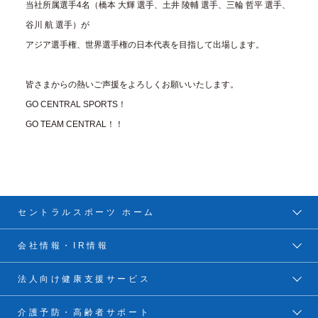
当社所属選手4名（橋本 大輝 選手、土井 陵輔 選手、三輪 哲平 選手、
谷川 航 選手）が
アジア選手権、世界選手権の日本代表を目指して出場します。
皆さまからの熱いご声援をよろしくお願いいたします。
GO CENTRAL SPORTS！
GO TEAM CENTRAL！！
セントラルスポーツ ホーム
会社情報・IR情報
法人向け健康支援サービス
介護予防・高齢者サポート