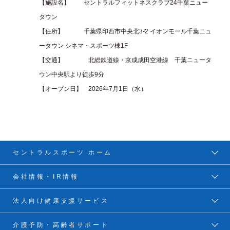
【施設名】 セントラルフィットネスクラブ24千葉ニュー
タウン
【住所】 千葉県印西市中央北3-2 イオンモール千葉ニュ
ータウン シネマ・スポーツ棟1F
【交通】 北総鉄道線・京成成田空港線 千葉ニュータ
ウン中央駅より徒歩9分
【オープン日】 2026年7月1日（水）
セントラルスポーツ ホーム
会社情報・IR情報
法人向け健康支援サービス
介護予防・高齢者サポート