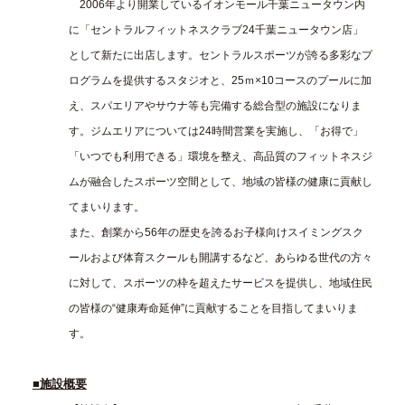
2006年より開業しているイオンモール千葉ニュータウン内
に「セントラルフィットネスクラブ24千葉ニュータウン店」
として新たに出店します。セントラルスポーツが誇る多彩なプ
ログラムを提供するスタジオと、25ｍ×10コースのプールに加
え、スパエリアやサウナ等も完備する総合型の施設になりま
す。ジムエリアについては24時間営業を実施し、「お得で」
「いつでも利用できる」環境を整え、高品質のフィットネスジ
ムが融合したスポーツ空間として、地域の皆様の健康に貢献し
てまいります。
また、創業から56年の歴史を誇るお子様向けスイミングスク
ールおよび体育スクールも開講するなど、あらゆる世代の方々
に対して、スポーツの枠を超えたサービスを提供し、地域住民
の皆様の“健康寿命延伸”に貢献することを目指してまいりま
す。
■施設概要